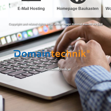
E-Mail Hosting
Homepage Baukasten
Wo
Copyright and related rights on all above image material waived via
CC0
© Domaintechnik.at